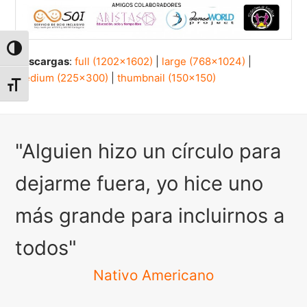
Alternar alto contraste
Descargas
:
full (1202x1602)
|
large (768x1024)
|
medium (225x300)
|
thumbnail (150x150)
Alternar tamaño de letra
"Alguien hizo un círculo para
dejarme fuera, yo hice uno
más grande para incluirnos a
todos"
Nativo Americano