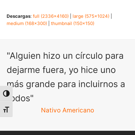
Descargas
:
full (2336x4160)
|
large (575x1024)
|
medium (168x300)
|
thumbnail (150x150)
"Alguien hizo un círculo para
dejarme fuera, yo hice uno
más grande para incluirnos a
Alternar alto contraste
todos"
Nativo Americano
Alternar tamaño de letra