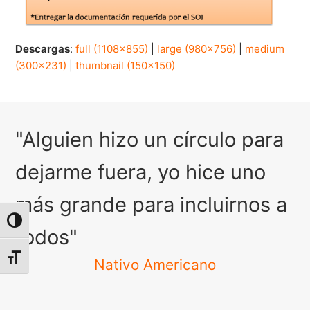
Descargas
:
full (1108x855)
|
large (980x756)
|
medium
(300x231)
|
thumbnail (150x150)
"Alguien hizo un círculo para
dejarme fuera, yo hice uno
más grande para incluirnos a
Alternar alto contraste
todos"
Alternar tamaño de letra
Nativo Americano