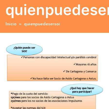
quienpuedese
Inicio
»
quienpuedesersoi