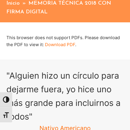
Inicio
»
MEMORIA TÉCNICA 2018 CON
FIRMA DIGITAL
This browser does not support PDFs. Please download
the PDF to view it:
Download PDF
.
"Alguien hizo un círculo para
dejarme fuera, yo hice uno
más grande para incluirnos a
Alternar alto contraste
todos"
Alternar tamaño de letra
Nativo Americano