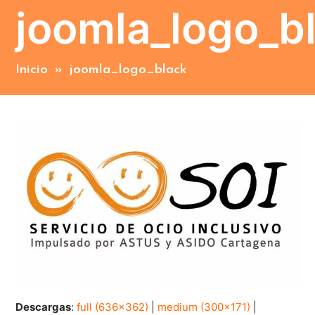
joomla_logo_b
Inicio
»
joomla_logo_black
Descargas
:
full (636x362)
|
medium (300x171)
|