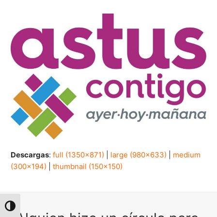
Descargas
:
full (1350x871)
|
large (980x633)
|
medium
(300x194)
|
thumbnail (150x150)
Alternar alto contraste