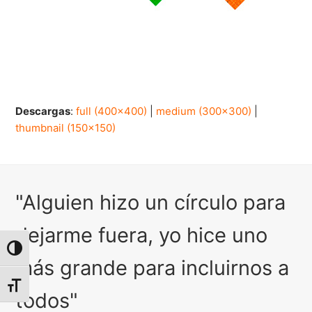
Descargas
:
full (400x400)
|
medium (300x300)
|
thumbnail (150x150)
"Alguien hizo un círculo para
dejarme fuera, yo hice uno
Alternar alto contraste
más grande para incluirnos a
Alternar tamaño de letra
todos"