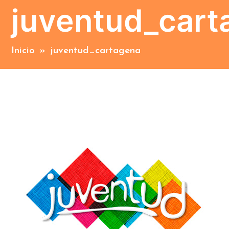
juventud_cart
Inicio
»
juventud_cartagena