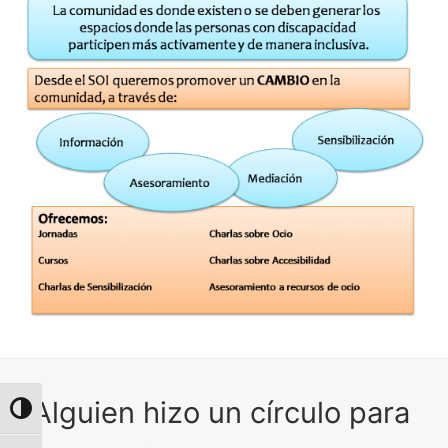
"Alguien hizo un círculo para
Alternar alto contraste