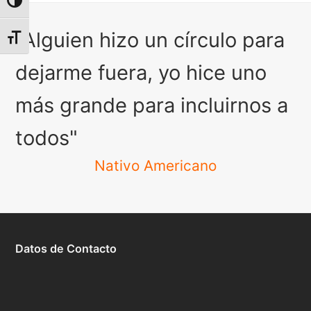
Alternar alto contraste
"Alguien hizo un círculo para
Alternar tamaño de letra
dejarme fuera, yo hice uno
más grande para incluirnos a
todos"
Nativo Americano
Datos de Contacto