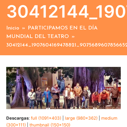
30412144_19
Inicio
»
PARTICIPAMOS EN EL DÍA
MUNDIAL DEL TEATRO
»
30412144_1907604169478821_907568960785665
Descargas
:
full (1091x403)
|
large (980x362)
|
medium
(300x111)
|
thumbnail (150x150)