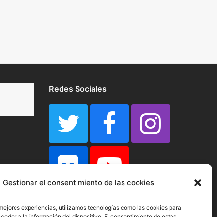
Redes Sociales
Twitter
Faceboo
Inst
Flickr
Youtube
Gestionar el consentimiento de las cookies
 mejores experiencias, utilizamos tecnologías como las cookies para
ceder a la información del dispositivo. El consentimiento de estas