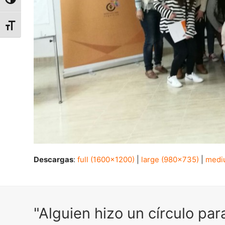
Alternar alto contraste
Alternar tamaño de letra
Descargas
:
full (1600x1200)
|
large (980x735)
|
medi
"Alguien hizo un círculo pa