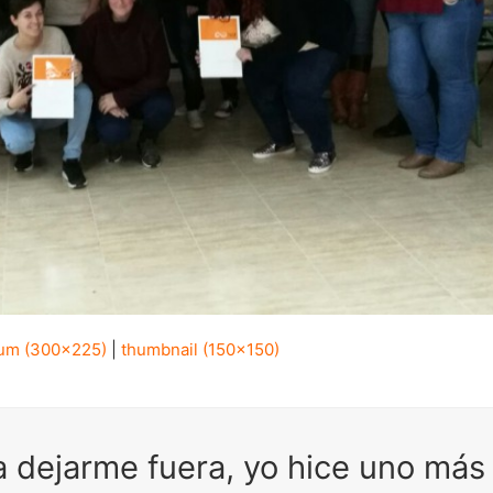
um (300x225)
|
thumbnail (150x150)
ra dejarme fuera, yo hice uno más