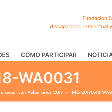
Fundación S
discapacidad intelectual 
DES
CÓMO PARTICIPAR
NOTICI
18-WA0031
a anual con Voluntarios 2017
»
IMG-20170318-WA0