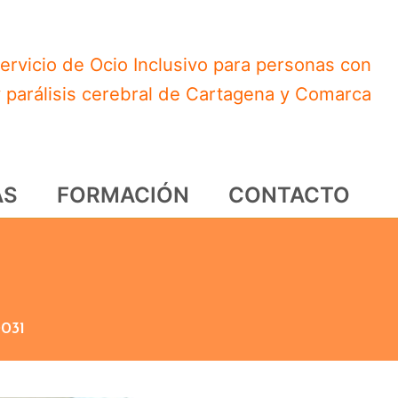
ervicio de Ocio Inclusivo para personas con
y parálisis cerebral de Cartagena y Comarca
AS
FORMACIÓN
CONTACTO
031