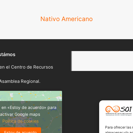
Nativo Americano
stámos
 en el Centro de Recursos
,
a Asamblea Regional.
c en «Estoy de acuerdo» para
activar Google maps
Política de cookies
Para ofrecer las
Estoy de acuerdo
almacenar y/o ac