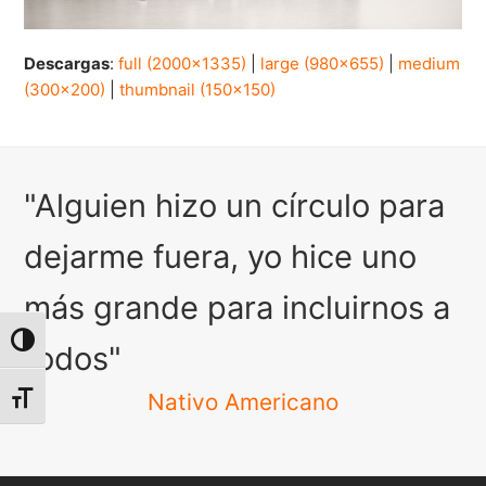
Descargas
:
full (2000x1335)
|
large (980x655)
|
medium
(300x200)
|
thumbnail (150x150)
"Alguien hizo un círculo para
dejarme fuera, yo hice uno
más grande para incluirnos a
Alternar alto contraste
todos"
Nativo Americano
Alternar tamaño de letra