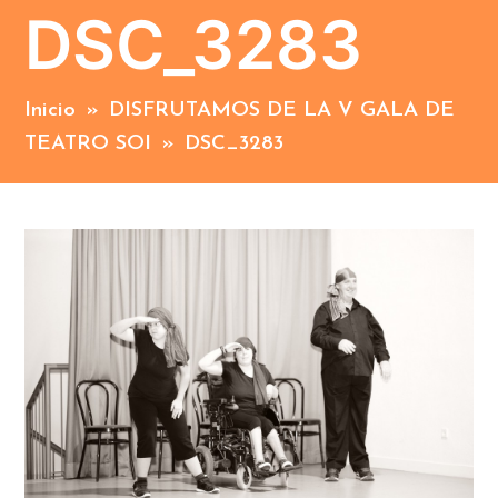
DSC_3283
Inicio
»
DISFRUTAMOS DE LA V GALA DE
TEATRO SOI
»
DSC_3283