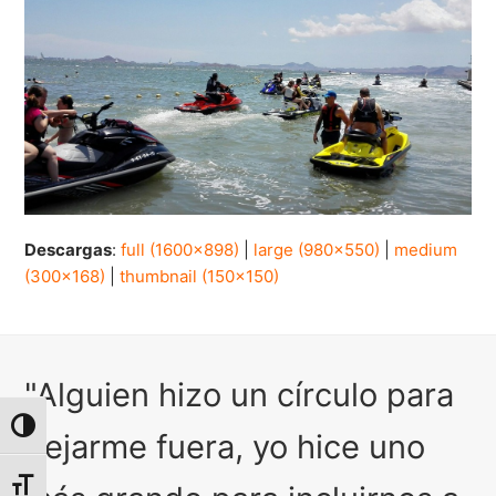
Descargas
:
full (1600x898)
|
large (980x550)
|
medium
(300x168)
|
thumbnail (150x150)
"Alguien hizo un círculo para
Alternar alto contraste
dejarme fuera, yo hice uno
Alternar tamaño de letra