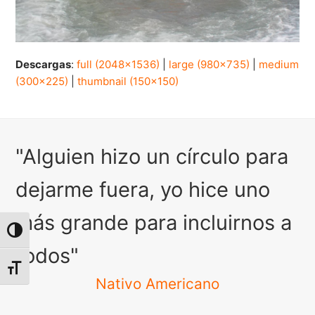
Descargas
:
full (2048x1536)
|
large (980x735)
|
medium
(300x225)
|
thumbnail (150x150)
"Alguien hizo un círculo para
dejarme fuera, yo hice uno
más grande para incluirnos a
Alternar alto contraste
todos"
Alternar tamaño de letra
Nativo Americano